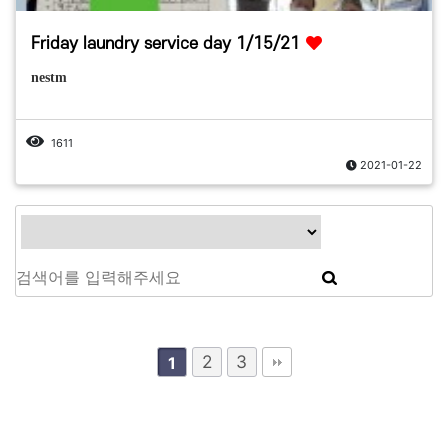
Friday laundry service day 1/15/21
nestm
1611
2021-01-22
2
3
1