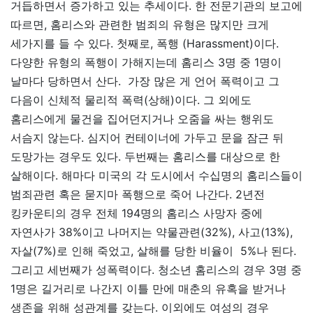
거듭하면서 증가하고 있는 추세이다. 한 전문기관의 보고에
따르면, 홈리스와 관련한 범죄의 유형은 많지만 크게
세가지를 들 수 있다. 첫째로, 폭행 (Harassment)이다.
다양한 유형의 폭행이 가해지는데 홈리스 3명 중 1명이
날마다 당하면서 산다. 가장 많은 게 언어 폭력이고 그
다음이 신체적 물리적 폭력(상해)이다. 그 외에도
홈리스에게 물건을 집어던지거나 오줌을 싸는 행위도
서슴지 않는다. 심지어 컨테이너에 가두고 문을 잠근 뒤
도망가는 경우도 있다. 두번째는 홈리스를 대상으로 한
살해이다. 해마다 미국의 각 도시에서 수십명의 홈리스들이
범죄관련 혹은 묻지마 폭행으로 죽어 나간다. 2년전
킹카운티의 경우 전체 194명의 홈리스 사망자 중에
자연사가 38%이고 나머지는 약물관련(32%), 사고(13%),
자살(7%)로 인해 죽었고, 살해를 당한 비율이 5%나 된다.
그리고 세번째가 성폭력이다. 청소년 홈리스의 경우 3명 중
1명은 길거리로 나간지 이틀 만에 매춘의 유혹을 받거나
생존을 위해 성관계를 갖는다. 이외에도 여성의 경우