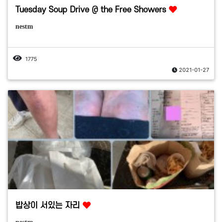
Tuesday Soup Drive @ the Free Showers
nestm
1775
2021-01-27
밥상이 서있는 자리